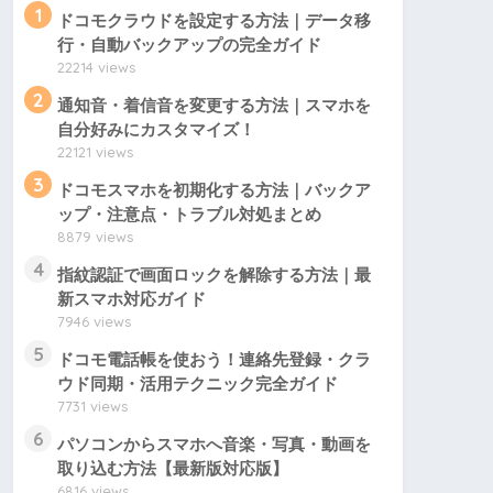
1
ドコモクラウドを設定する方法｜データ移
行・自動バックアップの完全ガイド
22214 views
2
通知音・着信音を変更する方法｜スマホを
自分好みにカスタマイズ！
22121 views
3
ドコモスマホを初期化する方法｜バックア
ップ・注意点・トラブル対処まとめ
8879 views
4
指紋認証で画面ロックを解除する方法｜最
新スマホ対応ガイド
7946 views
5
ドコモ電話帳を使おう！連絡先登録・クラ
ウド同期・活用テクニック完全ガイド
7731 views
6
パソコンからスマホへ音楽・写真・動画を
取り込む方法【最新版対応版】
6816 views