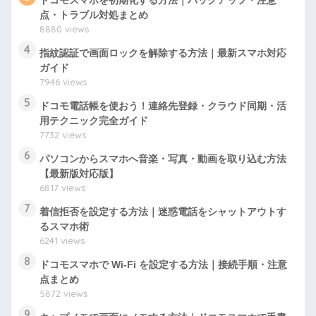
ドコモスマホを初期化する方法｜バックアップ・注意
点・トラブル対処まとめ
8880 views
4
指紋認証で画面ロックを解除する方法｜最新スマホ対応
ガイド
7946 views
5
ドコモ電話帳を使おう！連絡先登録・クラウド同期・活
用テクニック完全ガイド
7732 views
6
パソコンからスマホへ音楽・写真・動画を取り込む方法
【最新版対応版】
6817 views
7
着信拒否を設定する方法｜迷惑電話をシャットアウトす
るスマホ術
6241 views
8
ドコモスマホで Wi-Fi を設定する方法｜接続手順・注意
点まとめ
5872 views
9