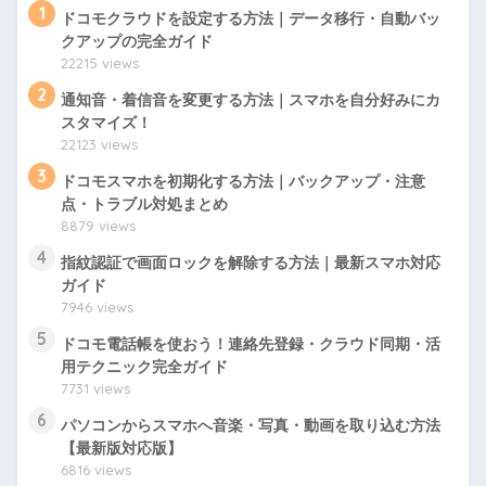
1
ドコモクラウドを設定する方法｜データ移行・自動バッ
クアップの完全ガイド
22215 views
2
通知音・着信音を変更する方法｜スマホを自分好みにカ
スタマイズ！
22123 views
3
ドコモスマホを初期化する方法｜バックアップ・注意
点・トラブル対処まとめ
8879 views
4
指紋認証で画面ロックを解除する方法｜最新スマホ対応
ガイド
7946 views
5
ドコモ電話帳を使おう！連絡先登録・クラウド同期・活
用テクニック完全ガイド
7731 views
6
パソコンからスマホへ音楽・写真・動画を取り込む方法
【最新版対応版】
6816 views