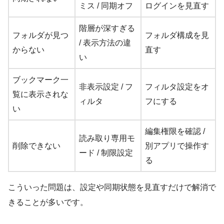
ミス / 同期オフ
ログインを見直す
階層が深すぎる
フォルダが見つ
フォルダ構成を見
/ 表示方法の違
からない
直す
い
ブックマーク一
非表示設定 / フ
フィルタ設定をオ
覧に表示されな
ィルタ
フにする
い
編集権限を確認 /
読み取り専用モ
削除できない
別アプリで操作す
ード / 制限設定
る
こういった問題は、設定や同期状態を見直すだけで解消で
きることが多いです。